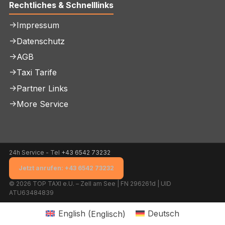
Rechtliches & Schnelllinks
->Impressum
->Datenschutz
->AGB
->Taxi Tarife
->Partner Links
->More Service
24h Service - Tel
+43 6542 73232
Jetzt anrufen: +43 6542 73232
© 2026 TOP TAXI e.U. – Zell am See | FN 296261d | UID
ATU63484839
English
(
Englisch
)
Deutsch