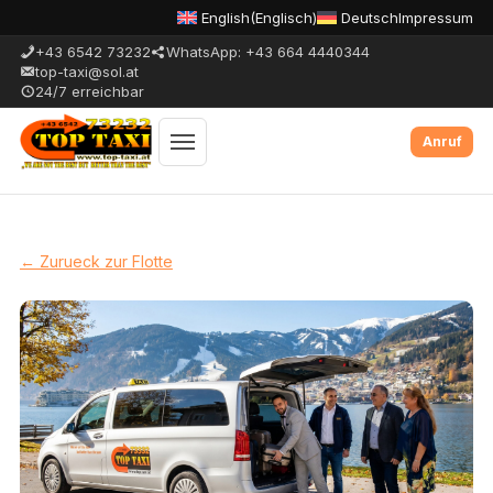
English
(
Englisch
)
Deutsch
Impressum
+43 6542 73232
WhatsApp: +43 664 4440344
top-taxi@sol.at
24/7 erreichbar
Menue
umschalten
← Zurueck zur Flotte