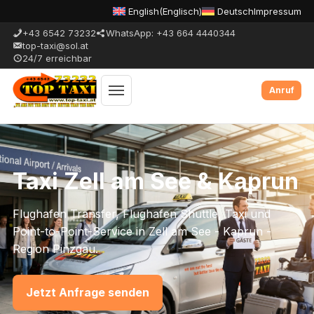
English
(
Englisch
)
Deutsch
Impressum
+43 6542 73232
WhatsApp: +43 664 4440344
top-taxi@sol.at
24/7 erreichbar
Menue
umschalten
Taxi Zell am See & Kaprun
Flughafen Transfer, Flughafen Shuttle, Taxi und
Point-to-Point-Service in Zell am See - Kaprun -
Region Pinzgau.
Jetzt Anfrage senden