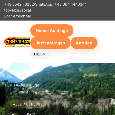
+43 6542 73232
WhatsApp: +43 664 4440344
top-taxi@sol.at
24/7 erreichbar
Home-Ausflüge
Jetzt anfragen
Anrufen
DE
|
EN
TOP TAXI
/
Ausflüge
ALLE AUSFLÜGE