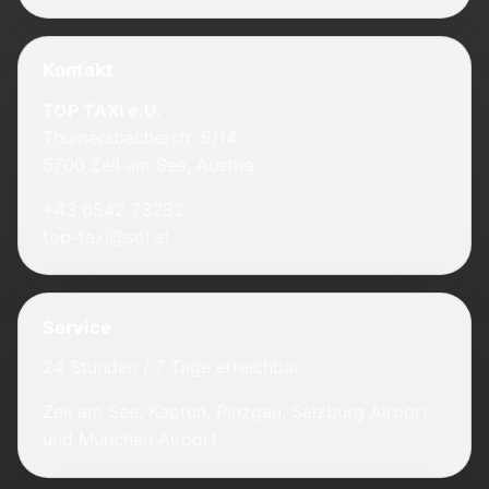
Kontakt
TOP TAXI e.U.
Thumersbacherstr. 5/14
5700 Zell am See, Austria
+43 6542 73232
top-taxi@sol.at
Service
24 Stunden / 7 Tage erreichbar
Zell am See, Kaprun, Pinzgau, Salzburg Airport
und München Airport.