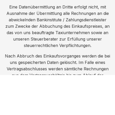
Eine Datenübermittlung an Dritte erfolgt nicht, mit
Ausnahme der Übermittlung alle Rechnungen an die
abwickelnden Bankinstitute / Zahlungsdienstleister
zum Zwecke der Abbuchung des Einkaufspreises, an
das von uns beauftragte Taxiunternehmen sowie an
unseren Steuerberater zur Erfüllung unserer
steuerrechtlichen Verpflichtungen.
Nach Abbruch des Einkaufsvorganges werden die bei
uns gespeicherten Daten gelöscht. Im Falle eines
Vertragsabschlusses werden sämtliche Rechnungen
aus dem Vertragsverhältnis bis zum Ablauf der
steuerrechtlichen Aufbewahrungsfrist (7 Jahre)
gespeichert. Die Datenverarbeitung erfolgt auf Basis
der gesetzlichen Bestimmungen des § 96 Abs 3 TKG
sowie des Art 6 Abs 1 lit a (Einwilligung) und/oder lit b
(notwendig zur Vertragserfüllung) der DSGVO.