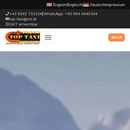
English
(
Englisch
)
Deutsch
Impressum
+43 6542 73232
WhatsApp: +43 664 4440344
top-taxi@sol.at
24/7 erreichbar
Menue
umschalten