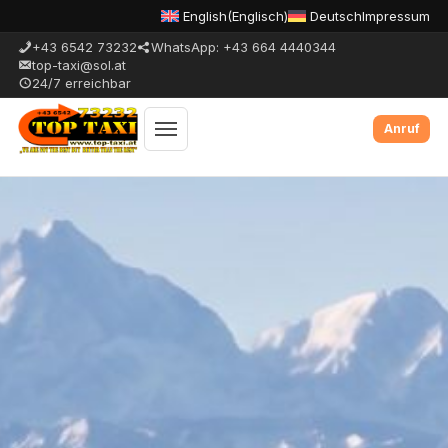
English
(
Englisch
)
Deutsch
Impressum
+43 6542 73232
WhatsApp: +43 664 4440344
top-taxi@sol.at
24/7 erreichbar
Menue
umschalten