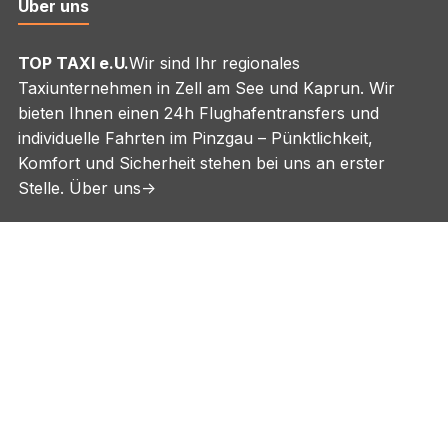
Über uns
TOP TAXI e.U.
Wir sind Ihr regionales
Taxiunternehmen in Zell am See und Kaprun. Wir
bieten Ihnen einen 24h Flughafentransfers und
individuelle Fahrten im Pinzgau – Pünktlichkeit,
Komfort und Sicherheit stehen bei uns an erster
Stelle.
Über uns->
Kontakt
TOP TAXI e.U.
Thumersbacherstr. 5/14
5700 Zell am See
Tel.:
+43 6542 73232
WhatsApp:
+43 664 4440344
E-Mail:
top-taxi@sol.at