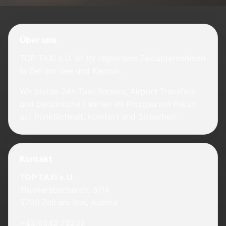
Über uns
TOP TAXI e.U. ist Ihr regionales Taxiunternehmen
in Zell am See und Kaprun.
Wir bieten 24h Taxi-Service, Airport Transfers
und persönliche Fahrten im Pinzgau mit Fokus
auf Pünktlichkeit, Komfort und Sicherheit.
Kontakt
TOP TAXI e.U.
Thumersbacherstr. 5/14
5700 Zell am See, Austria
+43 6542 73232