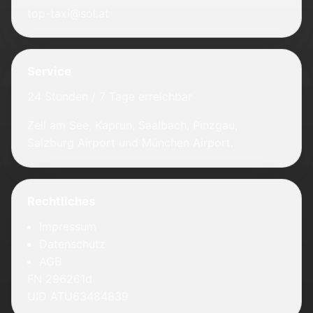
top-taxi@sol.at
Service
24 Stunden / 7 Tage erreichbar
Zell am See, Kaprun, Saalbach, Pinzgau,
Salzburg Airport und München Airport.
Rechtliches
Impressum
Datenschutz
AGB
FN 296261d
UID ATU63484839