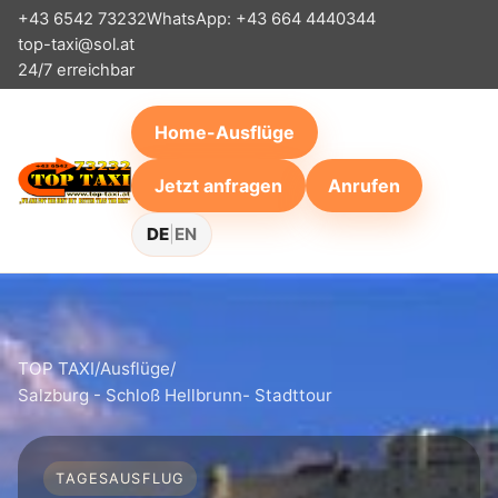
+43 6542 73232
WhatsApp: +43 664 4440344
top-taxi@sol.at
24/7 erreichbar
Home-Ausflüge
Jetzt anfragen
Anrufen
DE
|
EN
TOP TAXI
/
Ausflüge
/
Salzburg - Schloß Hellbrunn- Stadttour
TAGESAUSFLUG